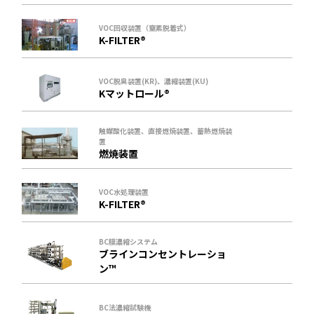
VOC回収装置（窒素脱着式）
K-FILTER®
VOC脱臭装置(KR)、濃縮装置(KU)
Kマットロール®
触媒酸化装置、直接燃焼装置、蓄熱燃焼装
置
燃焼装置
VOC水処理装置
K-FILTER®
BC膜濃縮システム
ブラインコンセントレーショ
ン™
BC法濃縮試験機