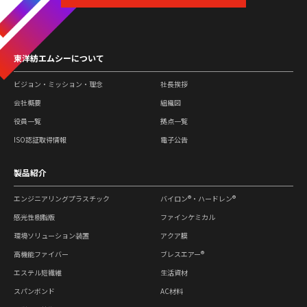
東洋紡エムシーについて
ビジョン・ミッション・理念
社長挨拶
会社概要
組織図
役員一覧
拠点一覧
ISO認証取得情報
電子公告
製品紹介
エンジニアリングプラスチック
バイロン®・ハードレン®
感光性樹脂版
ファインケミカル
環境ソリューション装置
アクア膜
高機能ファイバー
ブレスエアー®
エステル短繊維
生活資材
スパンボンド
AC材料