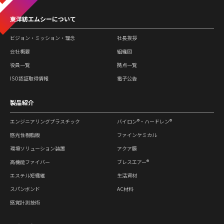
東洋紡エムシーについて
ビジョン・ミッション・理念
社長挨拶
会社概要
組織図
役員一覧
拠点一覧
ISO認証取得情報
電子公告
製品紹介
エンジニアリングプラスチック
バイロン®・ハードレン®
感光性樹脂版
ファインケミカル
環境ソリューション装置
アクア膜
高機能ファイバー
ブレスエアー®
エステル短繊維
生活資材
スパンボンド
AC材料
感覚計測技術