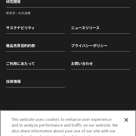
研究開発
産官学・社外連携
サステナビリティ
ニュースリリース
商品売買契約約款
プライバシーポリシー
ご利用にあたって
お問い合わせ
採用情報
This website uses cookies to enhance user experience
and to analyze performance and traffic on our website. We
東洋紡株式会社
三菱商事株式会社
also share information about your use of our site with our