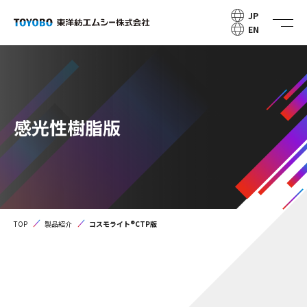
JP
EN
感光性樹脂版
TOP
製品紹介
コスモライト®CTP版