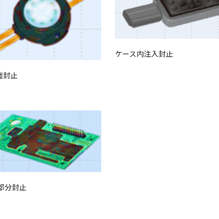
ケース内注入封止
面封止
部分封止