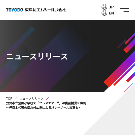
JP
EN
ニュースリリース
TOP
ニュースリリース
敦賀市立粟野小学校で「ブレスエアー®」の出前授業を実施
～元日本代表の清水邦広氏によるバレーボール教室も～