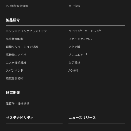
ISO認証取得情報
電子公告
製品紹介
エンジニアリングプラスチック
バイロン®・ハードレン®
感光性樹脂版
ファインケミカル
環境ソリューション装置
アクア膜
高機能ファイバー
ブレスエアー®
エステル短繊維
生活資材
スパンボンド
AC材料
感覚計測技術
研究開発
産官学・社外連携
サステナビリティ
ニュースリリース