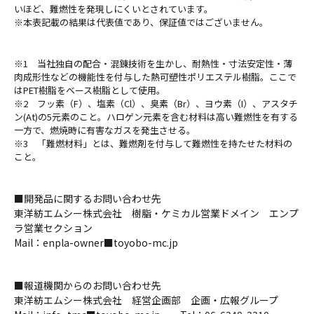
いほど、難燃性を発現しにくいとされています。
※本表記載の結果は代表値であり、保証値ではございません。
※1 当社独自の配合・混錬技術を生かし、耐熱性・寸法安定性・薄
肉成形性などの機能性を付与した熱可塑性ポリエステル樹脂。ここで
はPET樹脂をベース樹脂として使用。
※2 フッ素（F）、塩素（Cl）、臭素（Br）、ヨウ素（I）、アスタチ
ン(At)の5元素のこと。ハロゲン元素を含む材料は高い難燃性を有する
一方で、燃焼時に有害なガスを発生させる。
※3 「難燃材料」とは、難燃剤を付与して難燃性を持たせた材料の
こと。
■開発品に関するお問い合わせ先
東洋紡エムシー株式会社 樹脂・ケミカル営業ドメイン エンプ
ラ営業セクション
Mail：enpla-owner■toyobo-mc.jp
■報道機関からのお問い合わせ先
東洋紡エムシー株式会社 経営企画部 企画・広報グループ