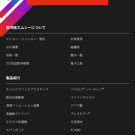
東洋紡エムシーについて
ビジョン・ミッション・理念
社長挨拶
会社概要
組織図
役員一覧
拠点一覧
ISO認証取得情報
電子公告
製品紹介
エンジニアリングプラスチック
バイロン®・ハードレン®
感光性樹脂版
ファインケミカル
環境ソリューション装置
アクア膜
高機能ファイバー
ブレスエアー®
エステル短繊維
生活資材
スパンボンド
AC材料