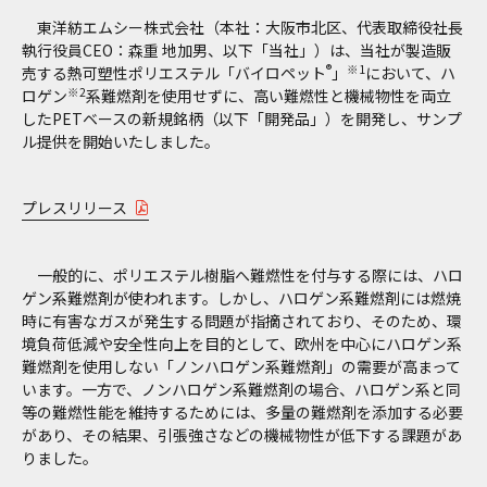
東洋紡エムシー株式会社（本社：大阪市北区、代表取締役社長
執行役員CEO：森重 地加男、以下「当社」）は、当社が製造販
®
※1
売する熱可塑性ポリエステル「バイロペット
」
において、ハ
※2
ロゲン
系難燃剤を使用せずに、高い難燃性と機械物性を両立
したPETベースの新規銘柄（以下「開発品」）を開発し、サンプ
ル提供を開始いたしました。
プレスリリース
一般的に、ポリエステル樹脂へ難燃性を付与する際には、ハロ
ゲン系難燃剤が使われます。しかし、ハロゲン系難燃剤には燃焼
時に有害なガスが発生する問題が指摘されており、そのため、環
境負荷低減や安全性向上を目的として、欧州を中心にハロゲン系
難燃剤を使用しない「ノンハロゲン系難燃剤」の需要が高まって
います。一方で、ノンハロゲン系難燃剤の場合、ハロゲン系と同
等の難燃性能を維持するためには、多量の難燃剤を添加する必要
があり、その結果、引張強さなどの機械物性が低下する課題があ
りました。