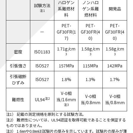
ハロゲン
ノンハロ
試験方法
系難燃材
ゲン系難
開発品
注1
料
燃材料
PET-
PET-
PET-
ー
GF30FR(1
GF30FR(4
GF30FR(4
7)
0)
0)
1.71g/cm
1.58g/cm
1.58g/cm
密度
ISO1183
3
3
3
引張強さ
ISO527
157MPa
115MPa
142MPa
引張破断
ISO527
1.8%
1.3%
1.7%
ひずみ
V-0相
V-0相
V-0相
注2
難燃性
UL94
当/1.6mm
当/0.8mm
当/0.8mm
注3
注1） 記載の測定規格を原則とする試験方法。
注2） 難燃性については、UL94認証を取得可能であることを保証する
ものではありません。
注3） 1.6㎜や0.8㎜は試験片の厚みを示しています。試験片の厚みが薄