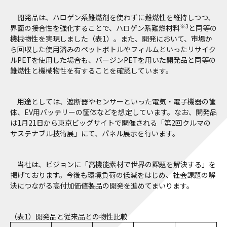
開発品は、ハロゲン系難燃剤を使わずに難燃性を維持しつつ、
※3
界面の接合性を強化することで、ハロゲン系難燃材料
と同等の
機械物性を実現しました（表1）。また、開発において、市場か
ら回収した使用済みのペットボトルやフィルムといったリサイク
ルPETを使用した場合も、バージンPETを用いた開発品と同等の
難燃性と機械物性を有することを確認しています。
用途としては、遮断器やセンサーといった電気・電子機器の筐
体、EV用バッテリーの筐体などを想定しています。なお、開発品
は1月21日から東京ビッグサイトで開催される「第2回クルマの
サステナブル技術展」にて、パネル展示を行います。
当社は、ビジョンに「高機能素材で世界の課題を解決する」を
掲げております。今後も環境負荷の低減をはじめ、社会課題の解
決につながる高付加価値製品の開発を進めてまいります。
（表1）開発品と従来品との物性比較