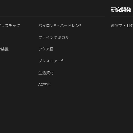
研究開発
プラスチック
バイロン®・ハードレン®
産官学・社
ファインケミカル
ン装置
アクア膜
ブレスエアー®
生活資材
AC材料