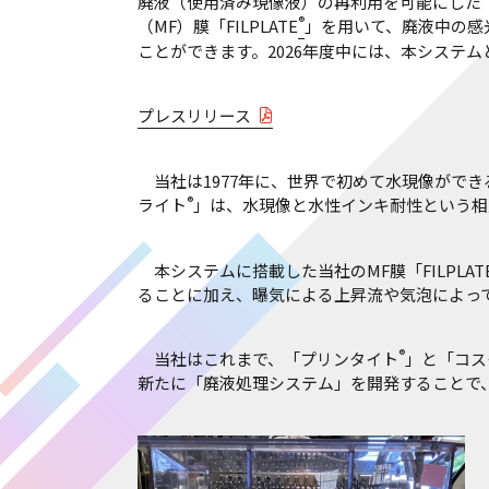
廃液（使用済み現像液）の再利用を可能にした
®
（MF）膜「FILPLATE
」を用いて、廃液中の感
ことができます。2026年度中には、本システ
プレスリリース
当社は1977年に、世界で初めて水現像がで
®
ライト
」は、水現像と水性インキ耐性という相
本システムに搭載した当社のMF膜「FILPLAT
ることに加え、曝気による上昇流や気泡によっ
®
当社はこれまで、「プリンタイト
」と「コス
新たに「廃液処理システム」を開発することで