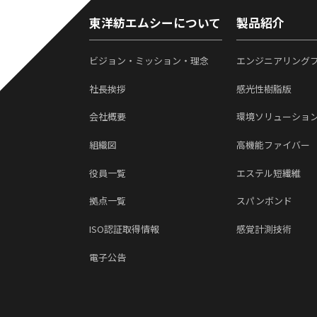
東洋紡エムシーについて
製品紹介
ビジョン・ミッション・理念
エンジニアリング
社長挨拶
感光性樹脂版
会社概要
環境ソリューショ
組織図
高機能ファイバー
役員一覧
エステル短繊維
拠点一覧
スパンボンド
ISO認証取得情報
感覚計測技術
電子公告