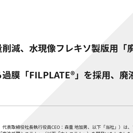
量削減、水現像フレキソ製版用「
過膜「FILPLATE®」を採用、
代表取締役社長執行役員CEO：森重 地加男、以下「当社」）は