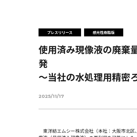
プレスリリース
感光性樹脂版
使用済み現像液の廃棄
発
～当社の水処理用精密ろ
2025/11/17
東洋紡エムシー株式会社（本社：大阪市北区、