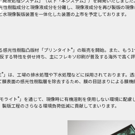
「廃液処理システム」（以下「本システム」）を開発いたしました
光性樹脂成分と現像液成分を分離し、現像液成分を再び製版の現像
ムと水現像製版装置を一体化した装置の上市を予定しております。
®
きる感光性樹脂凸版材「プリンタイト
」の販売を開始。また、もう
反する特性を併せ持ち、主にフレキソ印刷が普及する海外で高く
®
E
」は、工場の排水処理や下水処理などに採用されております。透
て膜表面の感光性樹脂層を除去するため、膜の目詰まりによる膜機
®
モライト
」を通じて、現像時に有機溶剤を使用しない環境に配慮
、製版工程のさらなる環境負荷低減に貢献してまいります。