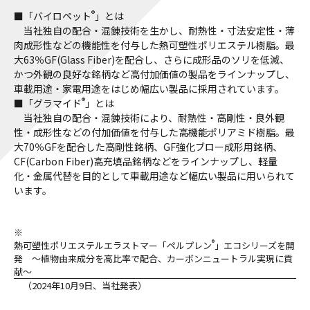
®
■「バイロペット
」とは
当社独自の配合・混錬技術を生かし、耐熱性・寸法安定性・薄
肉成形性などの機能性を付与した熱可塑性ポリエステル樹脂。最
大63％GF(Glass Fiber)を配合し、さらに成形品のソリを低減、
かつ外観の良好な銘柄など高付加価値の製品をラインナップし、
車載用途・家電用途をはじめ幅広い製品に採用されています。
®
■「グラマイド
」とは
当社独自の配合・混錬技術により、耐熱性・高剛性・良外観
性・成形性などの付加価値を付与した高機能ポリアミド樹脂。最
大70％GFを配合した高剛性銘柄、GF強化ブロー成形用銘柄、
CF(Carbon Fiber)高充填品銘柄などをラインナップし、軽量
化・金属代替を目的として車載用途など幅広い製品に用いられて
います。
※
®
熱可塑性ポリエステルエラストマー「ペルプレン
」エコシリーズを開
発 ～植物由来成分を高比率で配合、カーボンニュートラル実現に貢
献～
（2024年10月9日、当社発表）