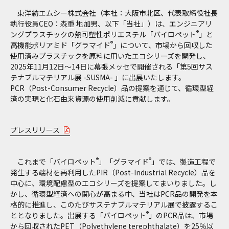
東洋紡エムシー株式会社（本社：大阪市北区、代表取締役社長
執行役員CEO：森重 地加男、以下「当社」）は、エンジニアリ
®
ングプラスチックの熱可塑性ポリエステル「バイロペット
」と
®
高機能ポリアミド「グラマイド
」について、市場から回収した
使用済みプラスチックを原料に用いたエコシリーズを開発し、
2025年11月12日～14日に幕張メッセで開催される「第5回サス
テナブルマテリアル展 -SUSMA- 」に出展いたします。
PCR（Post-Consumer Recycle）品の提案を通じて、循環型経
済の実現と化石由来資源の使用削減に貢献します。
プレスリリース
®
®
これまで「バイロペット
」「グラマイド
」では、製造工程で
発生する端材を再利用したPIR（Post-Industrial Recycle）品を
中心に、環境配慮型のエコシリーズを提案してまいりました。し
かし、循環型経済への関心が高まる中、当社はPCR品の開発を本
格的に推進し、このたびサステナブルマテリアル展で披露するこ
®
ととなりました。出展する「バイロペット
」のPCR品は、市場
から回収されたPET（Polyethylene terephthalate）を25％以