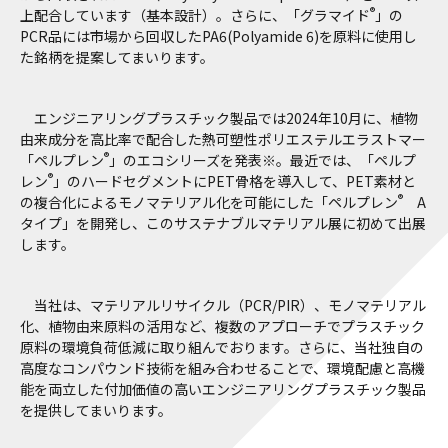
®
上配合しています（基本設計）。さらに、「グラマイド
」の
PCR品には市場から回収したPA6(Polyamide 6)を原料に使用し
た銘柄を提案してまいります。
エンジニアリングプラスチック製品では2024年10月に、植物
由来成分を高比率で配合した熱可塑性ポリエステルエラストマー
®
「ペルプレン
」のエコシリーズを発表※。最近では、「ペルプ
®
レン
」のハードセグメントにPET骨格を導入して、PET素材と
®
の複合化によるモノマテリアル化を可能にした「ペルプレン
A
タイプ」を開発し、このサステナブルマテリアル展に初めて出展
します。
当社は、マテリアルリサイクル（PCR/PIR）、モノマテリアル
化、植物由来原料の活用など、複数のアプローチでプラスチック
原料の環境負荷低減に取り組んでおります。さらに、当社独自の
高度なコンパウンド技術を組み合わせることで、環境配慮と高機
能を両立した付加価値の高いエンジニアリングプラスチック製品
を提供してまいります。