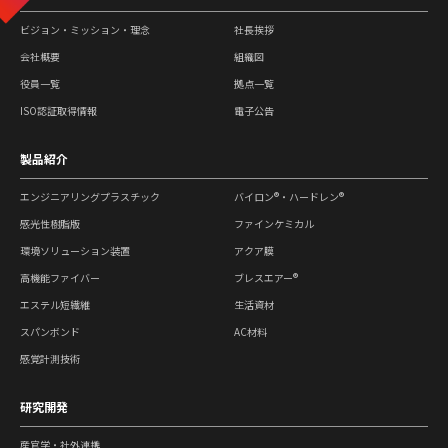
ビジョン・ミッション・理念
社長挨拶
会社概要
組織図
役員一覧
拠点一覧
ISO認証取得情報
電子公告
製品紹介
エンジニアリングプラスチック
バイロン®・ハードレン®
感光性樹脂版
ファインケミカル
環境ソリューション装置
アクア膜
高機能ファイバー
ブレスエアー®
エステル短繊維
生活資材
スパンボンド
AC材料
感覚計測技術
研究開発
産官学・社外連携