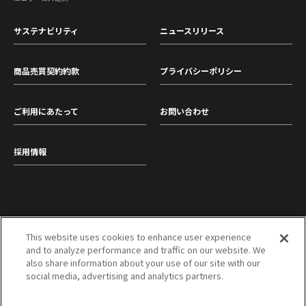
サステナビリティ
ニュースリリース
商品売買契約約款
プライバシーポリシー
ご利用にあたって
お問い合わせ
採用情報
This website uses cookies to enhance user experience
and to analyze performance and traffic on our website. We
東洋紡株式会社
三菱商事株式会社
also share information about your use of our site with our
social media, advertising and analytics partners.
TOP