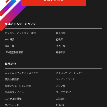
東洋紡エムシーについて
ビジョン・ミッション・理念
社長挨拶
会社概要
組織図
役員一覧
拠点一覧
ISO認証取得情報
電子公告
製品紹介
エンジニアリングプラスチック
バイロン®・ハードレン®
感光性樹脂版
ファインケミカル
環境ソリューション装置
アクア膜
高機能ファイバー
ブレスエアー®
エステル短繊維
生活資材
スパンボンド
AC材料