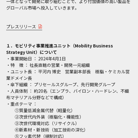
一体となって開発に取り組むことで、より付加価値の高い製品を
グローバル市場へ投入していきます。
プレスリリース
１．モビリティ事業推進ユニット（Mobility Business
Strategy Unit）について
・事業開始日 ： 2024年4月1日
・特 徴 ： 社長直轄の営業・開発一元組織
・ユニット長 ： 平河内 博史 営業副本部長 樹脂・ケミカル営
業ドメイン長
・傘下組織 ： プリセールスグループ、先行開発グループ
・人員体制 ： 約20名（エンプラ、バイロン・ハードレン、不織
布マテリアル分野などで構成）
・重点テーマ ：
①質量低減金属代替（軽量化）
②次世代内外装（樹脂化・機能性）
③次世代環境対応（リサイクル）
④新素材・新技術（加工技術の深化）
⑤フッ素代替（規制対応）