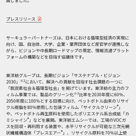
画しました。
プレスリリース
サーキュラーパートナーズは、日本における循環型経済の実現に
向け、国、自治体、大学、企業・業界団体など産官学が連携しな
がら、ビジョンや中長期ロードマップの策定、情報流通プラット
フォームの構築などを目指す協議体です。
東洋紡グループは、長期ビジョン「サステナブル・ビジョン
※2
2030」
において、解決への貢献を目指す社会課題の一つに
「脱炭素社会＆循環型社会」を掲げています。東洋紡の主力のフ
※3
ィルム事業では、製品のグリーン化
比率を2030年度に60％、
2050年度に100％とする目標に向け、ペットボトル由来のリサイ
®
クル樹脂を80％使用した包装フィルム「サイクルクリーン
」
や、ペットボトル再生原料を使用したポリエステル系合成紙「カ
®
ミシャイン
」などを展開。東洋紡エムシーでは、工場のVOCガ
スを回収・再利用する装置や、水平リサイクルが可能な三次元網
®
状繊維構造体「ブレスエアー
」、リサイクル原料を70％以上使