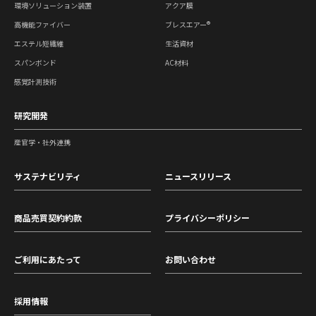
環境ソリューション装置
アクア膜
高機能ファイバー
ブレスエアー®
エステル短繊維
生活資材
スパンボンド
AC材料
感覚計測技術
研究開発
産官学・社外連携
サステナビリティ
ニュースリリース
商品売買契約約款
プライバシーポリシー
ご利用にあたって
お問い合わせ
採用情報