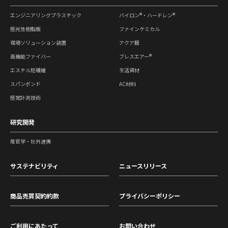
エンジニアリングプラスチック
バイロン®・ハードレン®
感光性樹脂版
ファインケミカル
環境ソリューション装置
アクア膜
高機能ファイバー
ブレスエアー®
エステル短繊維
生活資材
スパンボンド
AC材料
感覚計測技術
研究開発
産官学・社外連携
サステナビリティ
ニュースリリース
商品売買契約約款
プライバシーポリシー
ご利用にあたって
お問い合わせ